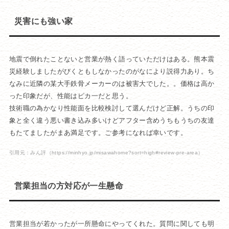
災害にも強い家
地震で倒れたことないと営業が熱く語っていただけはある。熊本震
災経験しましたがびくともしなかったのがなにより説得力あり。ち
なみに近隣の某大手鉄骨メーカーのは被害大でした。。価格は高か
った印象だが、性能はピカ一だと思う。
技術職の為かなり性能面を比較検討して選んだけど正解。うちの印
象と全く違う悪い書き込み多いけどアフター含めうちもうちの友達
もたてましたがまあ満足です。ご参考になれば幸いです。
引用元：みん評
（https://minhyo.jp/misawahome?sort=high#review-pre-area）
営業担当の方対応が一生懸命
営業担当が若かったが一所懸命にやってくれた。質問に関しても明