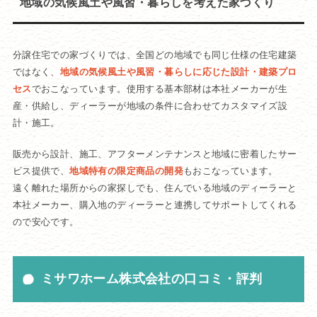
地域の気候風土や風習・暮らしを考えた家づくり
分譲住宅での家づくりでは、全国どの地域でも同じ仕様の住宅建築
ではなく、
地域の気候風土や風習・暮らしに応じた設計・建築プロ
セス
でおこなっています。使用する基本部材は本社メーカーが生
産・供給し、ディーラーが地域の条件に合わせてカスタマイズ設
計・施工。
販売から設計、施工、アフターメンテナンスと地域に密着したサー
ビス提供で、
地域特有の限定商品の開発
もおこなっています。
遠く離れた場所からの家探しでも、住んでいる地域のディーラーと
本社メーカー、購入地のディーラーと連携してサポートしてくれる
ので安心です。
ミサワホーム株式会社の口コミ・評判