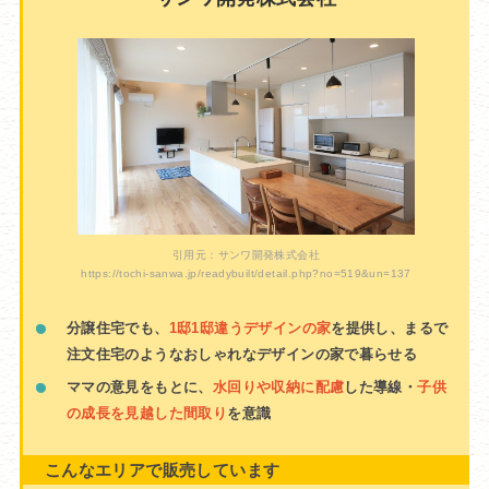
引用元：サンワ開発株式会社
https://tochi-sanwa.jp/readybuilt/detail.php?no=519&un=137
分譲住宅でも、
1邸1邸違うデザインの家
を提供し、まるで
注文住宅のようなおしゃれなデザインの家で暮らせる
ママの意見をもとに、
水回りや収納に配慮
した導線・
子供
の成長を見越した間取り
を意識
こんなエリアで販売しています