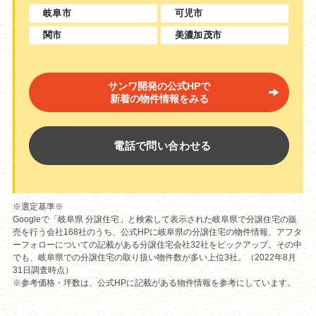
岐阜市
可児市
関市
美濃加茂市
サンワ開発の公式HPで
新着の物件情報をみる
電話で問い合わせる
※選定基準※
Googleで「岐阜県 分譲住宅」と検索して表示された岐阜県で分譲住宅の販
売を行う会社168社のうち、公式HPに岐阜県の分譲住宅の物件情報、アフタ
ーフォローについての記載がある分譲住宅会社32社をピックアップ。その中
でも、岐阜県での分譲住宅の取り扱い物件数が多い上位3社。（2022年8月
31日調査時点）
※参考価格・坪数は、公式HPに記載がある物件情報を参考にしています。