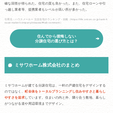
確な回答が得られた。住宅の質も良かった。また、住宅ローンや引
っ越し業者等、提携業者もレベルが高い所が多かった。
引用元：ハウスメーカー 注文住宅のランキング・比較
（https://life.oricon.co.jp/rank-h
ouse-maker/company/misawa/#tab-comment）
住んでから後悔しない
分譲住宅の選び方とは？
ミサワホーム株式会社のまとめ
ミサワホームが建てる分譲住宅は、一軒の戸建住宅をデザインする
のではなく、
町全体をトータルプランニングし住みやすさと暮らし
やすさを追求
しています。住まいの内と外、隣り合う敷地、暮らし
がつながる道や周辺環境までデザイン。