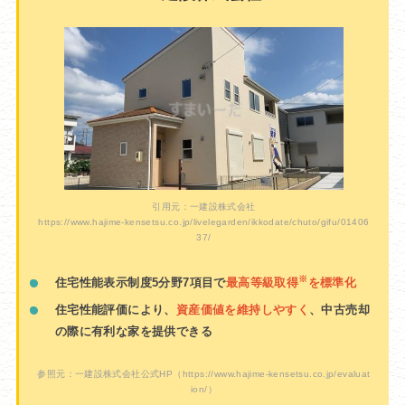
引用元：一建設株式会社
https://www.hajime-kensetsu.co.jp/livelegarden/ikkodate/chuto/gifu/01406
37/
※
住宅性能表示制度5分野7項目で
最高等級取得
を標準化
住宅性能評価により、
資産価値を維持しやすく
、中古売却
の際に有利な家を提供できる
参照元：一建設株式会社公式HP
（https://www.hajime-kensetsu.co.jp/evaluat
ion/）