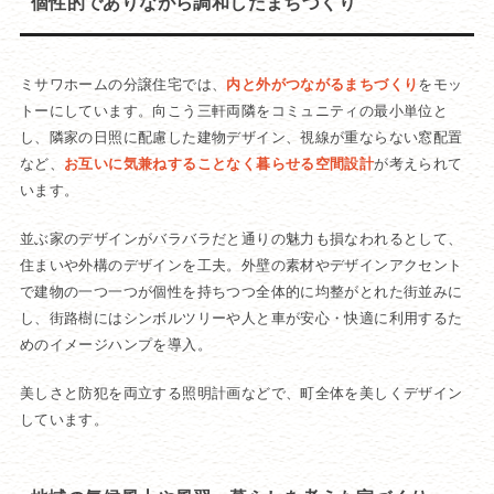
個性的でありながら調和したまちづくり
ミサワホームの分譲住宅では、
内と外がつながるまちづくり
をモッ
トーにしています。向こう三軒両隣をコミュニティの最小単位と
し、隣家の日照に配慮した建物デザイン、視線が重ならない窓配置
など、
お互いに気兼ねすることなく暮らせる空間設計
が考えられて
います。
並ぶ家のデザインがバラバラだと通りの魅力も損なわれるとして、
住まいや外構のデザインを工夫。外壁の素材やデザインアクセント
で建物の一つ一つが個性を持ちつつ全体的に均整がとれた街並みに
し、街路樹にはシンボルツリーや人と車が安心・快適に利用するた
めのイメージハンプを導入。
美しさと防犯を両立する照明計画などで、町全体を美しくデザイン
しています。