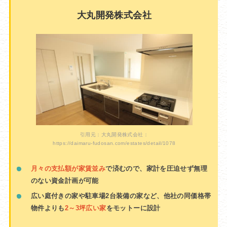
大丸開発株式会社
引用元：大丸開発株式会社：
https://daimaru-fudosan.com/estates/detail/1078
月々の支払額が家賃並み
で済むので、家計を圧迫せず無理
のない資金計画が可能
広い庭付きの家や駐車場2台装備の家など、他社の同価格帯
物件よりも
2～3坪広い家
をモットーに設計