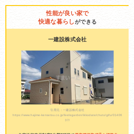
性能が良い家で
快適な暮らし
ができる
一建設株式会社
引用元：一建設株式会社
https://www.hajime-kensetsu.co.jp/livelegarden/ikkodate/chuto/gifu/01406
37/
※