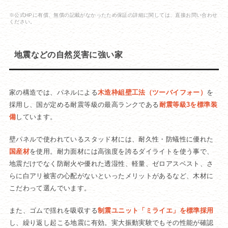
※公式HPに有償、無償の記載がなかったため保証の詳細に関しては、直接お問い合わせ
ください。
地震などの自然災害に強い家
家の構造では、パネルによる
木造枠組壁工法（ツーバイフォー）
を
採用し、国が定める耐震等級の最高ランクである
耐震等級3を標準装
備
しています。
壁パネルで使われているスタッド材には、耐久性・防蟻性に優れた
国産材
を使用。耐力面材には高強度を誇るダイライトを使う事で、
地震だけでなく防耐火や優れた透湿性、軽量、ゼロアスベスト、さ
らに白アリ被害の心配がないといったメリットがあるなど、木材に
こだわって選んでいます。
また、ゴムで揺れを吸収する
制震ユニット「ミライエ」を標準採用
し、繰り返し起こる地震に有効。実大振動実験でもその性能が確認