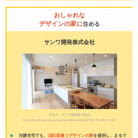
おしゃれな
デザインの家に
住める
サンワ開発株式会社
引用元：サンワ開発株式会社
https://tochi-sanwa.jp/readybuilt/detail.php?no=519&un=137
分譲住宅でも、
1邸1邸違うデザインの家
を提供し、まるで