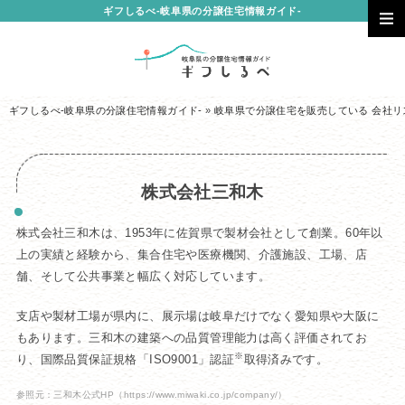
ギフしるべ-岐阜県の分譲住宅情報ガイド-
ギフしるべ-岐阜県の分譲住宅情報ガイド-
»
岐阜県で分譲住宅を販売している 会社リ
株式会社三和木
株式会社三和木は、1953年に佐賀県で製材会社として創業。60年以
上の実績と経験から、集合住宅や医療機関、介護施設、工場、店
舗、そして公共事業と幅広く対応しています。
支店や製材工場が県内に、展示場は岐阜だけでなく愛知県や大阪に
もあります。三和木の建築への品質管理能力は高く評価されてお
※
り、国際品質保証規格「ISO9001」認証
取得済みです。
参照元：三和木公式HP
（https://www.miwaki.co.jp/company/）