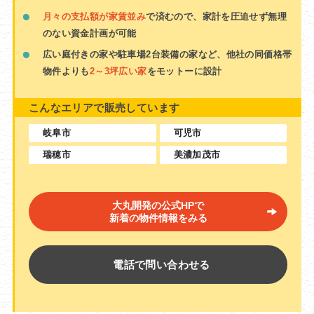
月々の支払額が家賃並み
で済むので、家計を圧迫せず無理
のない資金計画が可能
広い庭付きの家や駐車場2台装備の家など、他社の同価格帯
物件よりも
2～3坪広い家
をモットーに設計
こんなエリアで販売しています
岐阜市
可児市
瑞穂市
美濃加茂市
大丸開発の公式HPで
新着の物件情報をみる
電話で問い合わせる