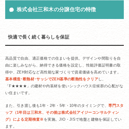
株式会社三和木の分譲住宅の特徴
快適で長く続く暮らしを保証
高品質で自由、適正価格での住まいを提供。デザインや間取りを自
由に楽しみながら、納得できる価格を設定し、性能評価証明書の取
得や、ZEH対応など高性能な家づくりで資産価値を高めています。
基本構造･断熱材･サッシでZEH基準の断熱性をクリア
し、
「F★★★★」の建材や内装材を使いシックハウス症候群の心配がな
い住まいです。
また、引き渡し後も1年・2年・5年・10年のタイミングで、
専門スタ
ッフ（1年目は三和木、その後は株式会社アイジーコンサルティン
グ）による定期検査※
を実施。JIO・JISで地盤と建物を保証してい
ます。