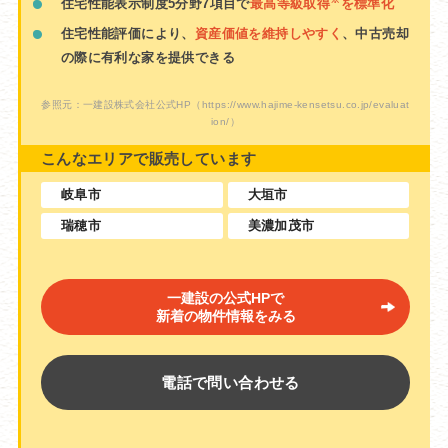
住宅性能表示制度5分野7項目で
最高等級取得
を標準化
住宅性能評価により、
資産価値を維持しやすく
、中古売却
の際に有利な家を提供できる
参照元：一建設株式会社公式HP
（https://www.hajime-kensetsu.co.jp/evaluat
ion/）
こんなエリアで販売しています
岐阜市
大垣市
瑞穂市
美濃加茂市
一建設の公式HPで
新着の物件情報をみる
電話で問い合わせる